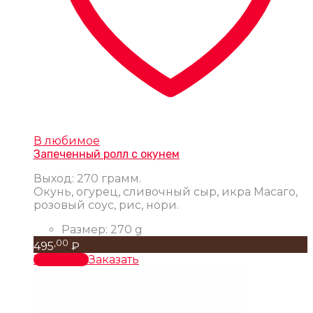
В любимое
Запеченный ролл с окунем
Выход: 270 грамм.
Окунь, огурец, сливочный сыр, икра Масаго,
розовый соус, рис, нори.
Размер:
270 g
,00
495
₽
В корзину
Заказать