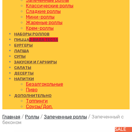
Запеченные роллы
Классические роллы
Сладкие роллы
Мини-роллы
Жареные роллы
Крем-роллы
НАБОРЫ РОЛЛОВ
ПИЦЦА
2 ВИДА ТЕСТА
БУРГЕРЫ
ЛАПША
СУПЫ
ЗАКУСКИ И ГАРНИРЫ
САЛАТЫ
ДЕСЕРТЫ
НАПИТКИ
Безалгокольные
Пиво
ДОПОЛНИТЕЛЬНО
Топпинги
Соусы/Доп.
Главная
/
Роллы
/
Запеченные роллы
/
Запеченный с
беконом
SALE