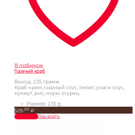
В любимое
Горячий краб
Выход: 235 грамм.
Краб-крем, сырный соус, омлет, унаги соус,
кунжут, рис, нори, огурец
Размер:
235 g
,00
505
₽
В корзину
Заказать