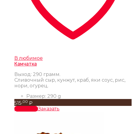
В любимое
Камчатка
Выход: 290 грамм.
Сливочный сыр, кунжут, краб, яки соус, рис,
нори, огурец.
Размер:
290 g
,00
515
₽
В корзину
Заказать