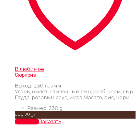
В любимое
Сюрприз
Выход: 230 грамм.
Угорь, омлет, сливочный сыр, краб-крем, сыр
Гауда, розовый соус, икра Масаго, рис, нори.
Размер:
230 g
,00
595
₽
В корзину
Заказать