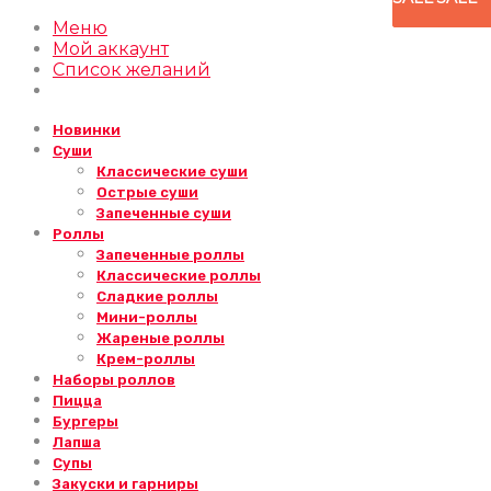
Меню
Мой аккаунт
Список желаний
Новинки
Суши
Классические суши
Острые суши
Запеченные суши
Роллы
Запеченные роллы
Классические роллы
Сладкие роллы
Мини-роллы
Жареные роллы
Крем-роллы
Наборы роллов
Пицца
Бургеры
Лапша
Супы
Закуски и гарниры