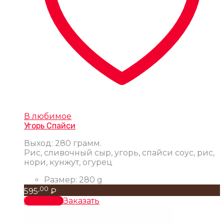
В любимое
Угорь Спайси
Выход: 280 грамм.
Рис, сливочный сыр, угорь, спайси соус, рис,
нори, кунжут, огурец
Размер:
280 g
,00
595
₽
В корзину
Заказать