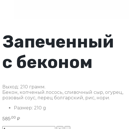
Запеченный
с беконом
Выход: 210 грамм.
Бекон, копченый лосось, сливочный сыр, огурец,
розовый соус, перец болгарский, рис, нори.
Размер:
210 g
,00
585
₽
Запеченный