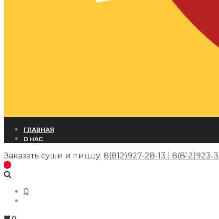
ГЛАВНАЯ
О НАС
Заказать суши и пиццу:
8(812)927-28-13 | 8(812)923-
0
0