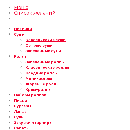
Меню
Список желаний
Новинки
Суши
Классические суши
Острые суши
Запеченные суши
Роллы
Запеченные роллы
Классические роллы
Сладкие роллы
Мини-роллы
Жареные роллы
Крем-роллы
Наборы роллов
Пицца
Бургеры
Лапша
Супы
Закуски и гарниры
Салаты