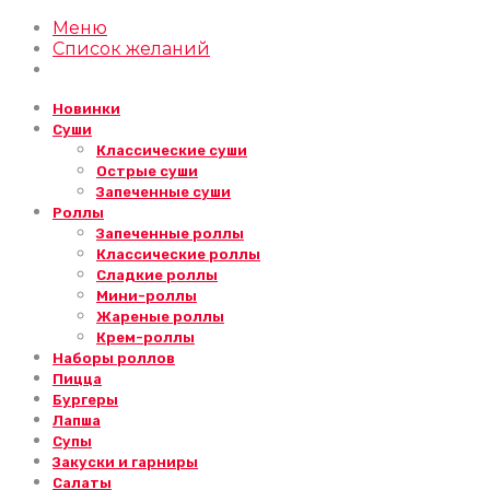
Меню
Список желаний
Новинки
Суши
Классические суши
Острые суши
Запеченные суши
Роллы
Запеченные роллы
Классические роллы
Сладкие роллы
Мини-роллы
Жареные роллы
Крем-роллы
Наборы роллов
Пицца
Бургеры
Лапша
Супы
Закуски и гарниры
Салаты