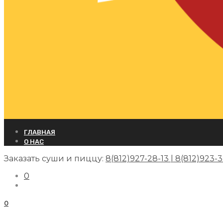
ГЛАВНАЯ
О НАС
Заказать суши и пиццу:
8(812)927-28-13 | 8(812)923-
0
0