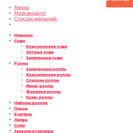
Меню
Мой аккаунт
Список желаний
Новинки
Суши
Классические суши
Острые суши
Запеченные суши
Роллы
Запеченные роллы
Классические роллы
Сладкие роллы
Мини-роллы
Жареные роллы
Крем-роллы
Наборы роллов
Пицца
Бургеры
Лапша
Супы
Закуски и гарниры