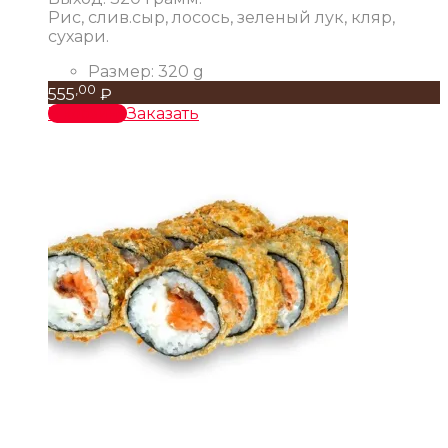
Рис, слив.сыр, лосось, зеленый лук, кляр,
сухари.
Размер:
320 g
,00
555
₽
В корзину
Заказать