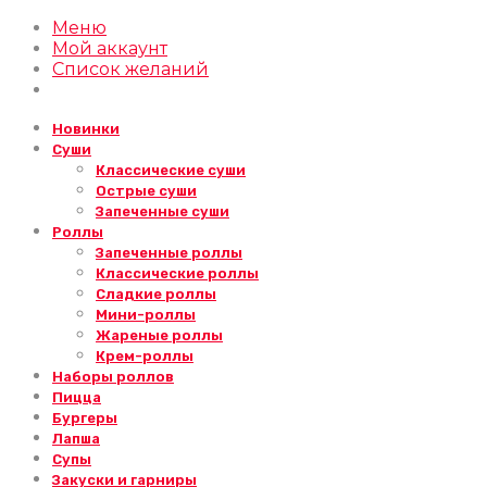
Меню
Мой аккаунт
Список желаний
Новинки
Суши
Классические суши
Острые суши
Запеченные суши
Роллы
Запеченные роллы
Классические роллы
Сладкие роллы
Мини-роллы
Жареные роллы
Крем-роллы
Наборы роллов
Пицца
Бургеры
Лапша
Супы
Закуски и гарниры