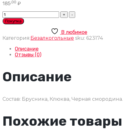
,00
185
₽
Морс
собственного
Покупка
производства
1л.
В любимое
количество
Категория:
Безалкогольные
sku:
623174
Описание
Отзывы (0)
Описание
Состав: Брусника, Клюква, Черная смородина.
Похожие товары