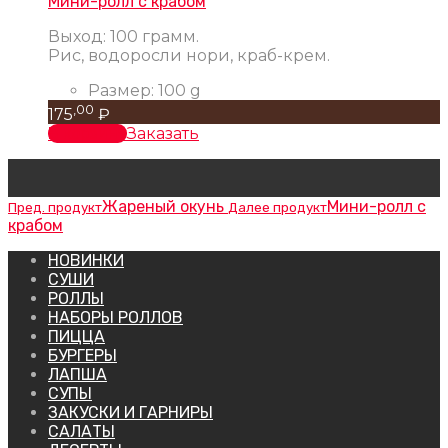
Мини-ролл с крабом
Выход: 100 грамм.
Рис, водоросли нори, краб-крем.
Размер:
100 g
,00
175
₽
В корзину
Заказать
Жареный окунь
Мини-ролл с
Пред. продукт
Далее продукт
крабом
НОВИНКИ
СУШИ
РОЛЛЫ
НАБОРЫ РОЛЛОВ
ПИЦЦА
БУРГЕРЫ
ЛАПША
СУПЫ
ЗАКУСКИ И ГАРНИРЫ
САЛАТЫ