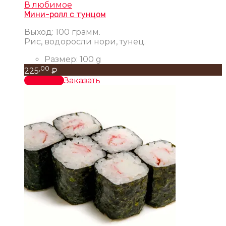
В любимое
Мини-ролл с тунцом
Выход: 100 грамм.
Рис, водоросли нори, тунец.
Размер:
100 g
,00
225
₽
В корзину
Заказать