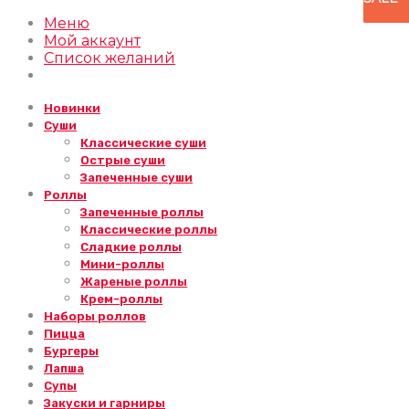
Меню
Мой аккаунт
Список желаний
Новинки
Суши
Классические суши
Острые суши
Запеченные суши
Роллы
Запеченные роллы
Классические роллы
Сладкие роллы
Мини-роллы
Жареные роллы
Крем-роллы
Наборы роллов
Пицца
Бургеры
Лапша
Супы
Закуски и гарниры