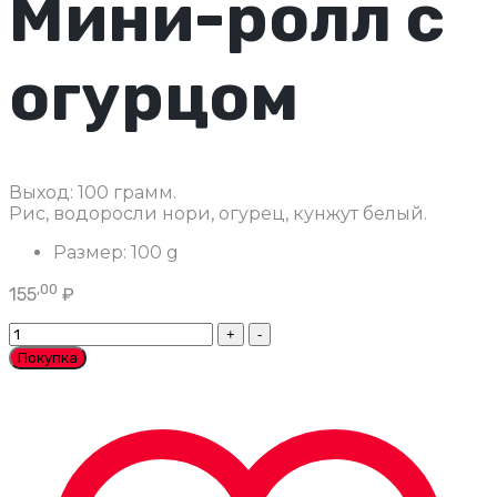
Мини-ролл с
огурцом
Выход: 100 грамм.
Рис, водоросли нори, огурец, кунжут белый.
Размер:
100 g
,00
155
₽
Мини-
ролл
Покупка
с
огурцом
количество