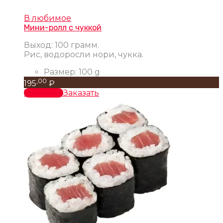
В любимое
Мини-ролл с чуккой
Выход: 100 грамм.
Рис, водоросли нори, чукка.
Размер:
100 g
,00
195
₽
В корзину
Заказать