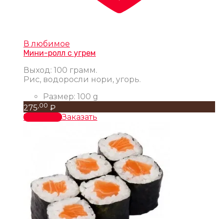
В любимое
Мини-ролл с угрем
Выход: 100 грамм.
Рис, водоросли нори, угорь.
Размер:
100 g
,00
275
₽
В корзину
Заказать