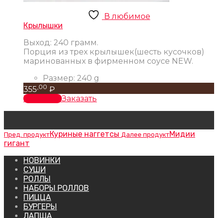
В любимое
Крылышки
Выход: 240 грамм.
Порция из трех крылышек(шесть кусочков)
маринованных в фирменном соусе NEW.
Размер:
240 g
,00
355
₽
В корзину
Заказать
Куриные наггетсы
Мидии
Пред. продукт
Далее продукт
гигант
НОВИНКИ
СУШИ
РОЛЛЫ
НАБОРЫ РОЛЛОВ
ПИЦЦА
БУРГЕРЫ
ЛАПША