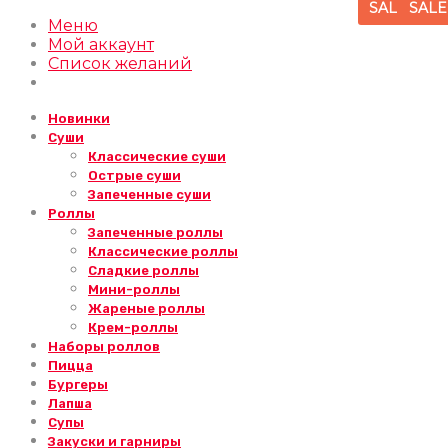
SALE
SALE
SALE
SALE
SALE
SALE
SALE
SALE
SALE
SALE
SALE
SALE
SALE
Меню
Мой аккаунт
Список желаний
Новинки
Суши
Классические суши
Острые суши
Запеченные суши
Роллы
Запеченные роллы
Классические роллы
Сладкие роллы
Мини-роллы
Жареные роллы
Крем-роллы
Наборы роллов
Пицца
Бургеры
Лапша
Супы
Закуски и гарниры