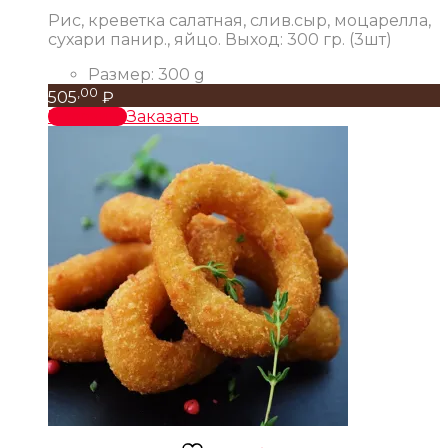
Рис, креветка салатная, слив.сыр, моцарелла,
сухари панир., яйцо. Выход: 300 гр. (3шт)
Размер:
300 g
,00
505
₽
В корзину
Заказать