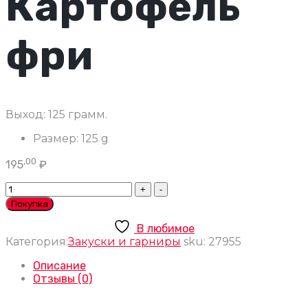
Картофель
фри
Выход: 125 грамм.
Размер:
125 g
,00
195
₽
Картофель
фри
Покупка
количество
В любимое
Категория:
Закуски и гарниры
sku:
27955
Описание
Отзывы (0)