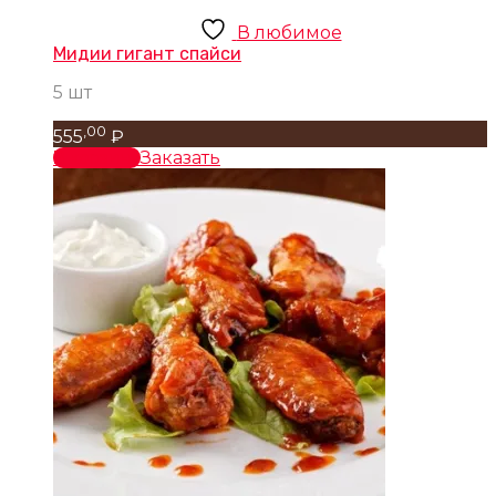
В любимое
Мидии гигант спайси
5 шт
,00
555
₽
В корзину
Заказать