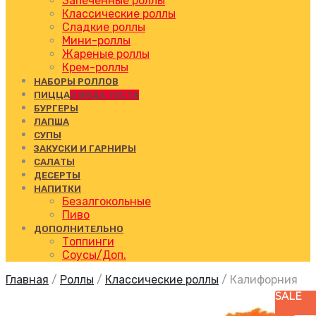
Запеченные роллы
Классические роллы
Сладкие роллы
Мини-роллы
Жареные роллы
Крем-роллы
НАБОРЫ РОЛЛОВ
ПИЦЦА
2 ВИДА ТЕСТА
БУРГЕРЫ
ЛАПША
СУПЫ
ЗАКУСКИ И ГАРНИРЫ
САЛАТЫ
ДЕСЕРТЫ
НАПИТКИ
Безалгокольные
Пиво
ДОПОЛНИТЕЛЬНО
Топпинги
Соусы/Доп.
Главная
/
Роллы
/
Классические роллы
/
Калифорния
SALE