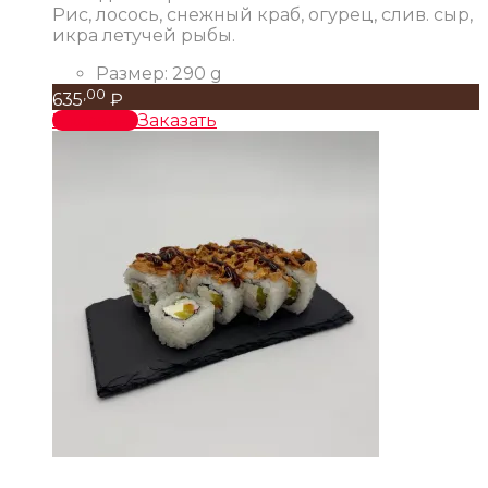
Рис, лосось, снежный краб, огурец, слив. сыр,
икра летучей рыбы.
Размер:
290 g
,00
635
₽
В корзину
Заказать