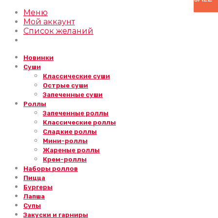
Меню
Мой аккаунт
Список желаний
Новинки
Суши
Классические суши
Острые суши
Запеченные суши
Роллы
Запеченные роллы
Классические роллы
Сладкие роллы
Мини-роллы
Жареные роллы
Крем-роллы
Наборы роллов
Пицца
Бургеры
Лапша
Супы
Закуски и гарниры