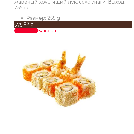
жареный хрустящий лук, соус унаги. Выход:
255 гр.
Размер:
255 g
,00
575
₽
В корзину
Заказать