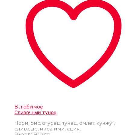
В любимое
Сливочный тунец
Нори, рис, огурец, тунец, омлет, кунжут,
слив.сыр, икра имитация.
Выход: 300 гр