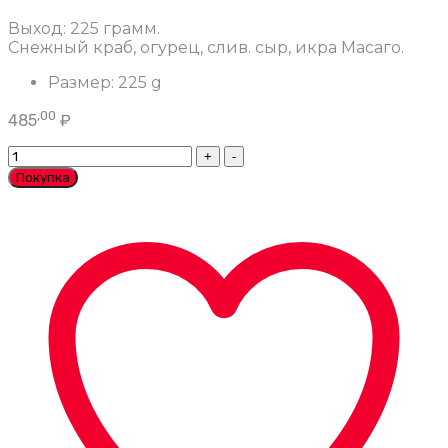
Выход: 225 грамм.
Снежный краб, огурец, слив. сыр, икра Масаго.
Размер:
225 g
,00
485
₽
Калифорния
количество
Покупка