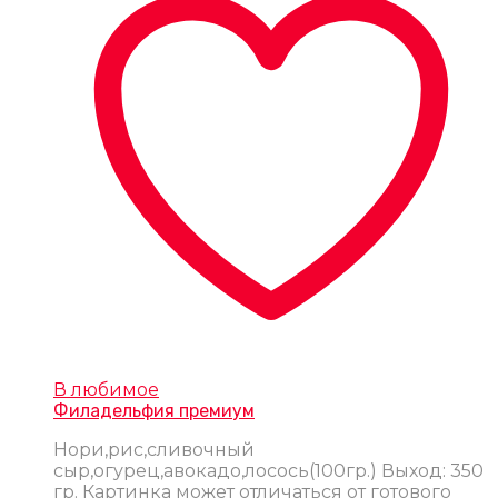
В любимое
Филадельфия премиум
Нори,рис,сливочный
сыр,огурец,авокадо,лосось(100гр.) Выход: 350
гр. Картинка может отличаться от готового