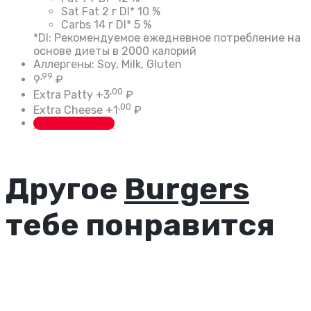
Sat Fat
2 г
DI*
10 %
Carbs
14 г
DI*
5 %
*DI: Рекомендуемое ежедневное потребление на
основе диеты в 2000 калорий
Аллергены: Soy, Milk, Gluten
,99
9
₽
,00
Extra Patty
+
3
₽
,00
Extra Cheese
+
1
₽
Custom Button
Другое
Burgers
тебе понравится