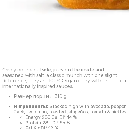
Crispy on the outside, juicy on the inside and
seasoned with salt, a classic munch with one slight
difference, they are 100% Organic. Try with one of our
internationally inspired sauces.
Размер порции:
310 g
Ингредиенты:
Stacked high with avocado, pepper
Jack, red onion, roasted jalapeños, tomato & pickles
Energy
280 Cal
DI*
14 %
Protein
28 г
DI*
56 %
Fat
9 г
DI*
12 %