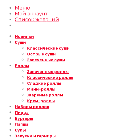
Меню
Мой аккаунт
Список желаний
Новинки
Суши
Классические суши
Острые суши
Запеченные суши
Роллы
Запеченные роллы
Классические роллы
Сладкие роллы
Мини-роллы
Жареные роллы
Крем-роллы
Наборы роллов
Пицца
Бургеры
Лапша
Супы
Закуски и гарниры