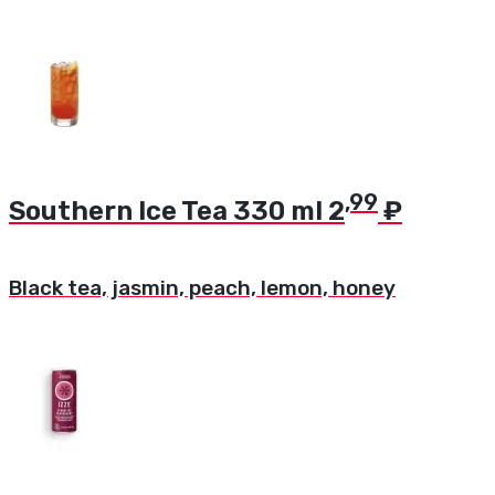
,99
Southern Ice Tea
330 ml
2
₽
Black tea, jasmin, peach, lemon, honey