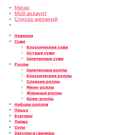
Меню
Мой аккаунт
Список желаний
Новинки
Суши
Классические суши
Острые суши
Запеченные суши
Роллы
Запеченные роллы
Классические роллы
Сладкие роллы
Мини-роллы
Жареные роллы
Крем-роллы
Наборы роллов
Пицца
Бургеры
Лапша
Супы
Закуски и гарниры