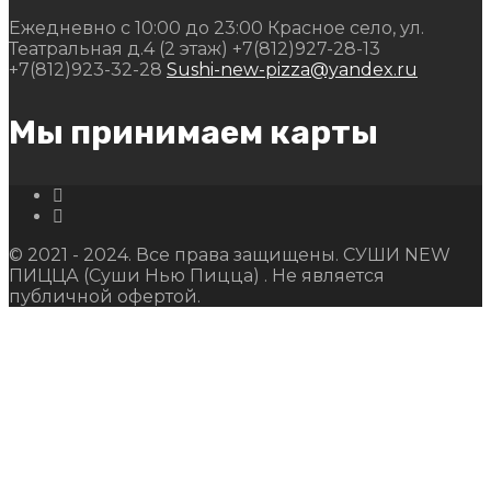
Ежедневно с 10:00 до 23:00
Красное село, ул.
Театральная д.4 (2 этаж)
+7(812)927-28-13
+7(812)923-32-28
Sushi-new-pizza@yandex.ru
Мы принимаем карты
© 2021 - 2024. Все права защищены. СУШИ NEW
ПИЦЦА (Суши Нью Пицца) . Не является
публичной офертой.