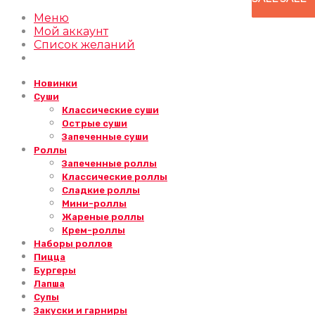
Меню
Мой аккаунт
Список желаний
Новинки
Суши
Классические суши
Острые суши
Запеченные суши
Роллы
Запеченные роллы
Классические роллы
Сладкие роллы
Мини-роллы
Жареные роллы
Крем-роллы
Наборы роллов
Пицца
Бургеры
Лапша
Супы
Закуски и гарниры