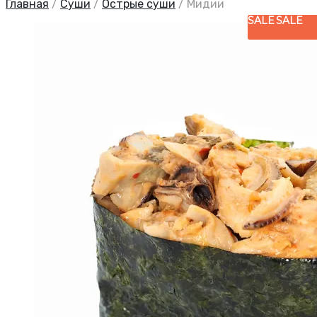
Главная
/
Суши
/
Острые суши
/
Мидии
SALE
SALE