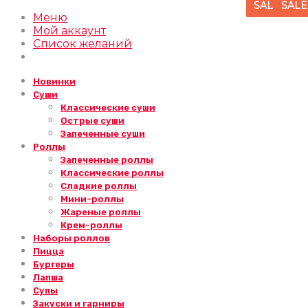
SALE
SALE
SALE
SALE
SALE
SALE
SALE
SALE
SALE
SALE
SALE
SALE
SALE
SALE
Меню
Мой аккаунт
Список желаний
Новинки
Суши
Классические суши
Острые суши
Запеченные суши
Роллы
Запеченные роллы
Классические роллы
Сладкие роллы
Мини-роллы
Жареные роллы
Крем-роллы
Наборы роллов
Пицца
Бургеры
Лапша
Супы
Закуски и гарниры